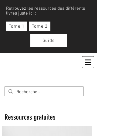
Retrouvez les ressources des différents
livres juste ici :
Tome 1
Tome 2
Guide
APPRENONS LE JAPONAIS
Ressources gratuites