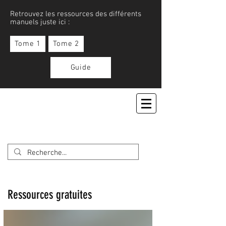
Retrouvez les ressources des différents
manuels juste ici :
Tome 1
Tome 2
Guide
APPRENONS LE JAPONAIS
Ressources gratuites