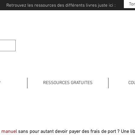
To
Retrouvez les ressources des différents livres juste ici :
E JAPONAIS
?
RESSOURCES GRATUITES
CO
e manuel
sans pour autant devoir payer des frais de port ? Une lib