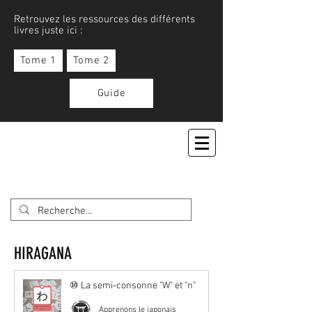
Retrouvez les ressources des différents
livres juste ici :
Tome 1
Tome 2
Guide
APPRENONS LE JAPONAIS
HIRAGANA
⑩ La semi-consonne "W" et "n"
Apprenons le japonais