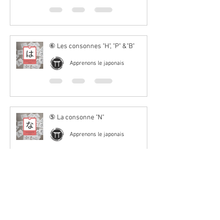
⑥ Les consonnes "H", "P" &"B"
Apprenons le japonais
⑤ La consonne "N"
Apprenons le japonais
1
/
2