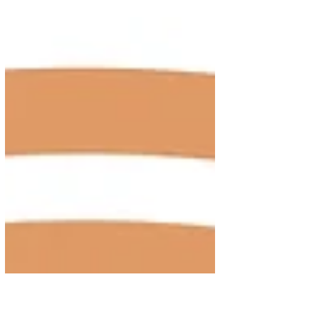
de vocabulaire commençant idéalement
par le kana...