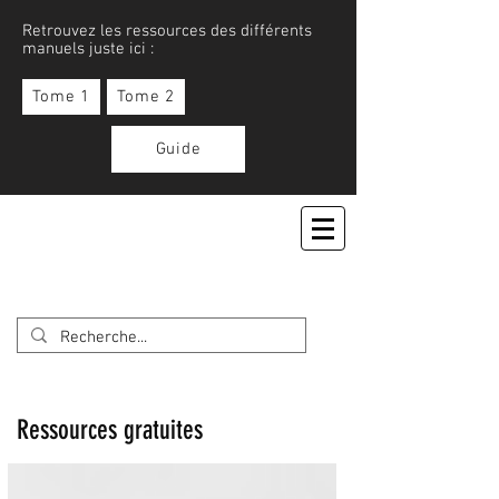
Retrouvez les ressources des différents
manuels juste ici :
Tome 1
Tome 2
Guide
APPRENONS LE JAPONAIS
Ressources gratuites