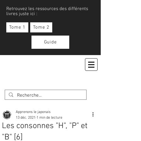
Retrouvez les ressources des différents
livres juste ici :
Tome 1
Tome 2
Guide
APPRENONS LE JAPONAIS
Apprenons le japonais
13 déc. 2021
1 min de lecture
Les consonnes "H", "P" et
"B" [6]