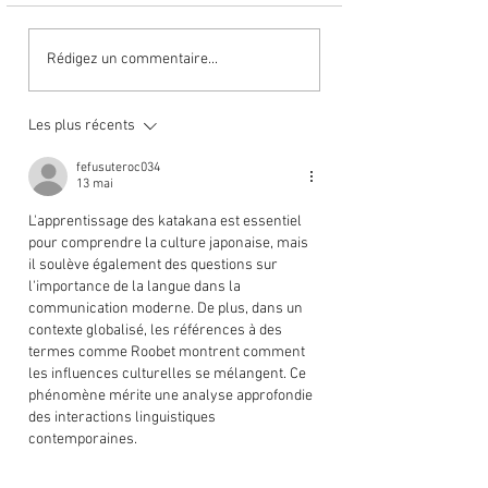
La consonne "M" [
La semi-consonne "Y" [8]
Rédigez un commentaire...
Les plus récents
fefusuteroc034
13 mai
L'apprentissage des katakana est essentiel 
pour comprendre la culture japonaise, mais 
il soulève également des questions sur 
l'importance de la langue dans la 
communication moderne. De plus, dans un 
contexte globalisé, les références à des 
termes comme Roobet montrent comment 
les influences culturelles se mélangent. Ce 
phénomène mérite une analyse approfondie 
des interactions linguistiques 
contemporaines.