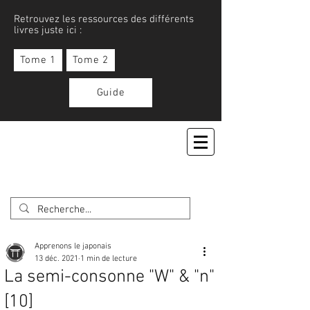
Retrouvez les ressources des différents
livres juste ici :
Tome 1
Tome 2
Guide
APPRENONS LE JAPONAIS
Apprenons le japonais
13 déc. 2021
1 min de lecture
La semi-consonne "W" & "n"
[10]