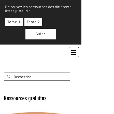
Retrouvez les ressources des différents
livres juste ici :
Tome 1
Tome 2
Guide
APPRENONS LE JAPONAIS
Ressources gratuites