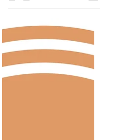
de vocabulaire commençant idéalement
par le kana...