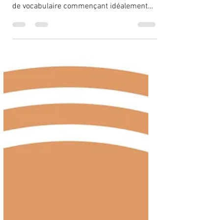
La consonne "R" [9]
Vous trouverez ci-dessous l'ordre et le
sens des traits ainsi que quelques mots
de vocabulaire commençant idéalement
par le kana...