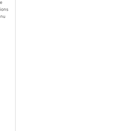
e 
ions 
enu 