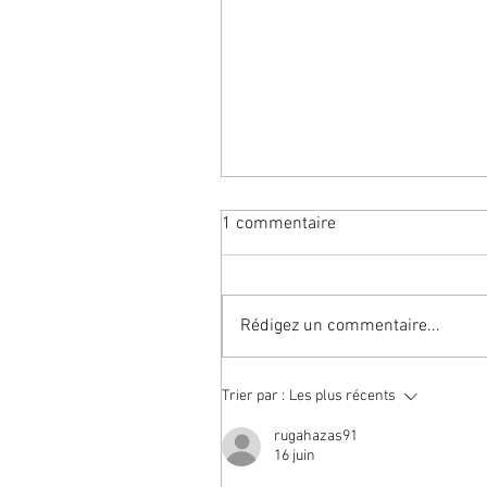
1 commentaire
Rédigez un commentaire...
⑩ La semi-consonne "W" et 
Trier par :
Les plus récents
rugahazas91
16 juin