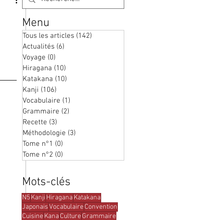
Menu
Tous les articles
(142)
142 posts
Actualités
(6)
6 posts
Voyage
(0)
0 post
Hiragana
(10)
10 posts
Katakana
(10)
10 posts
Kanji
(106)
106 posts
Vocabulaire
(1)
1 post
Grammaire
(2)
2 posts
Recette
(3)
3 posts
Méthodologie
(3)
3 posts
Tome n°1
(0)
0 post
Tome n°2
(0)
0 post
Mots-clés
N5
Kanji
Hiragana
Katakana
Japonais
Vocabulaire
Convention
Cuisine
Kana
Culture
Grammaire