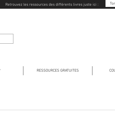
To
Retrouvez les ressources des différents livres juste ici :
E JAPONAIS
?
RESSOURCES GRATUITES
CO