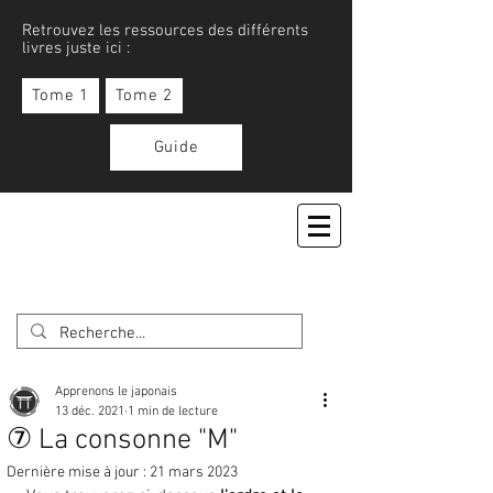
Retrouvez les ressources des différents
livres juste ici :
Tome 1
Tome 2
Guide
APPRENONS LE JAPONAIS
Apprenons le japonais
13 déc. 2021
1 min de lecture
⑦ La consonne "M"
Dernière mise à jour :
21 mars 2023