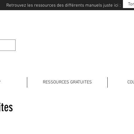
To
Retrouvez les ressources des différents manuels juste ici :
E JAPONAIS
?
RESSOURCES GRATUITES
CO
ites
KATAKANA