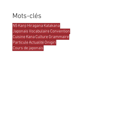
Mots-clés
N5
Kanji
Hiragana
Katakana
Japonais
Vocabulaire
Convention
Cuisine
Kana
Culture
Grammaire
Particule
Actualité
Onigiri
Cours de japonais
RETROUVEZ-NOUS SUR
app
renonslejaponais@outlook.fr