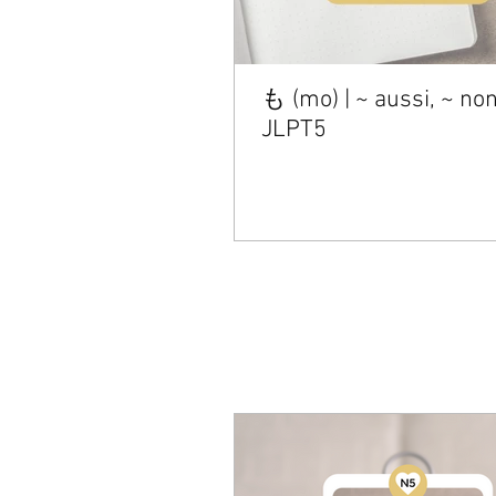
も (mo) | ~ aussi, ~ non
JLPT5
VOCABULAIRE [JLP