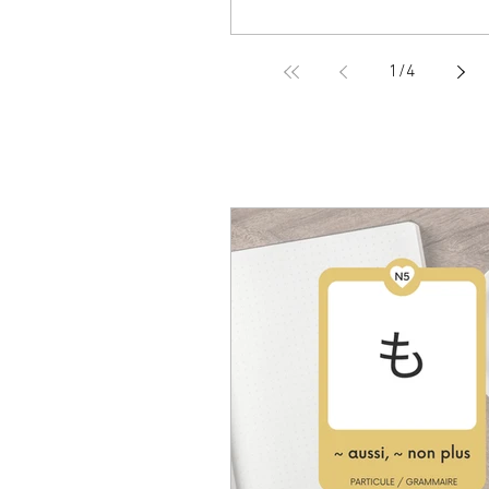
1
/
4
GRAMMAIRE [JLP