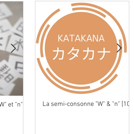
La semi-consonne "W" & "n" [10]
" et "n"
⑨ La consonne "R"
⑧ L