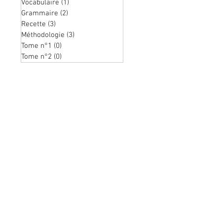
Vocabulaire
(1)
1 post
Grammaire
(2)
2 posts
Recette
(3)
3 posts
Méthodologie
(3)
3 posts
Tome n°1
(0)
0 post
Tome n°2
(0)
0 post