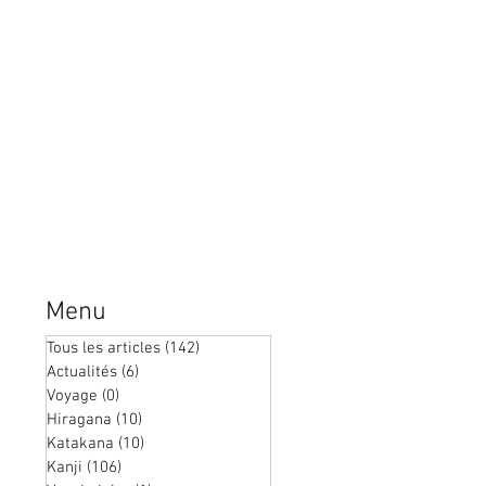
四 | Quatre, radical quatre |
十 | Dix, radic
JLPT5
Menu
Tous les articles
(142)
142 posts
Actualités
(6)
6 posts
Voyage
(0)
0 post
Hiragana
(10)
10 posts
Katakana
(10)
10 posts
Kanji
(106)
106 posts