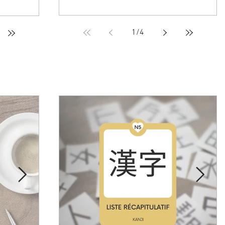
1
/
4
T5]
KANJI [JLPT5]