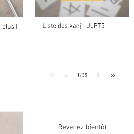
Liste des kanji | JLPT5
 plus |
は /wa/ | Particule du thème |
JLPT5
1
/
35
T5]
GRAMMAIRE [JLPT4]
Revenez bientôt