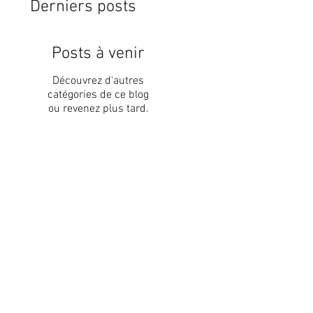
Derniers posts
Posts à venir
Découvrez d'autres
catégories de ce blog
ou revenez plus tard.
La consonne "R" [9]
La semi-conso
a semi-consonne "Y"