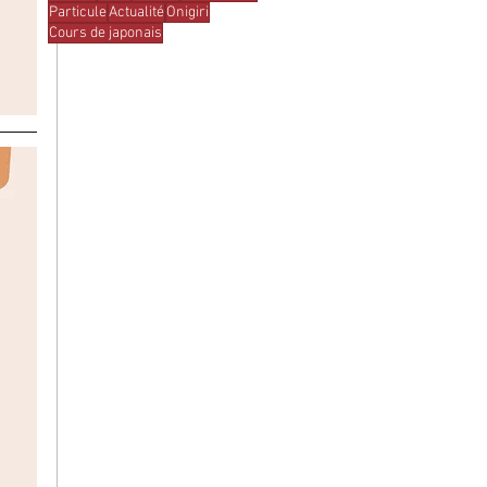
Particule
Actualité
Onigiri
Cours de japonais