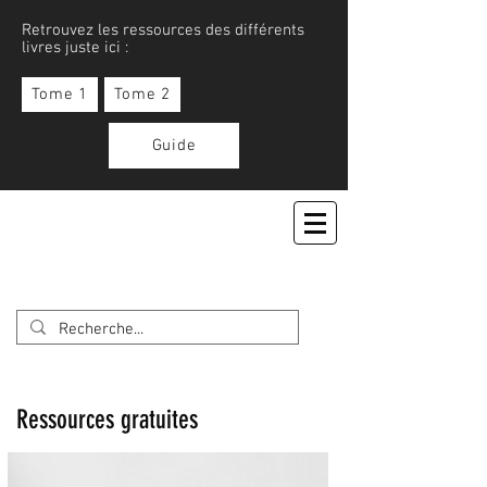
Retrouvez les ressources des différents
livres juste ici :
Tome 1
Tome 2
Guide
APPRENONS LE JAPONAIS
Ressources gratuites