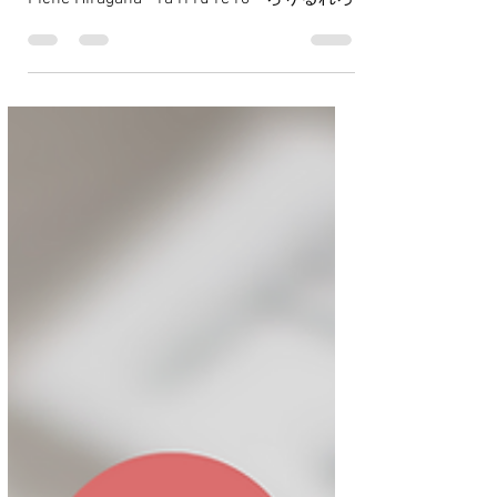
13 déc. 2021
1 min de lecture
⑨ La consonne "R"
Fiche Hiragana - ra ri ru re ro - らりるれろ