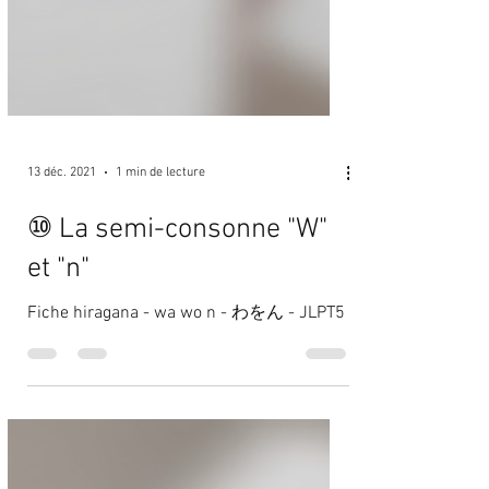
13 déc. 2021
1 min de lecture
⑩ La semi-consonne "W"
et "n"
Fiche hiragana - wa wo n - わをん - JLPT5