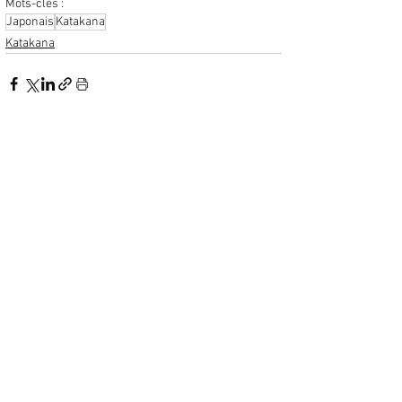
Mots-clés :
Japonais
Katakana
Katakana
Voir tout
Posts similaires