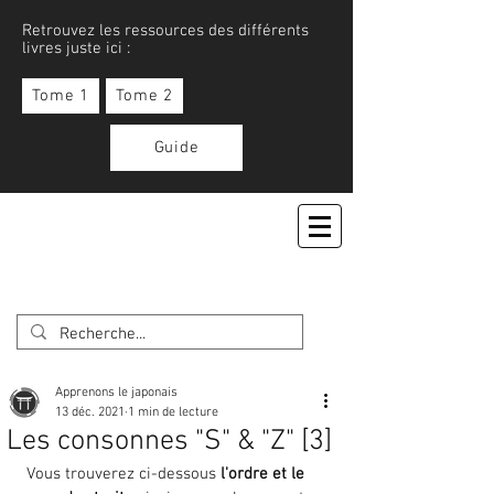
Retrouvez les ressources des différents
livres juste ici :
Tome 1
Tome 2
Guide
APPRENONS LE JAPONAIS
Apprenons le japonais
13 déc. 2021
1 min de lecture
Les consonnes "S" & "Z" [3]
Vous trouverez ci-dessous 
l'ordre et le 