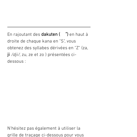
En rajoutant des 
dakuten (  ゛)
 en haut à 
droite de chaque kana en "S", vous 
obtenez des syllabes dérivées en "Z" (za, 
ji 
/dji/
, zu, ze et zo ) présentées ci-
dessous :
N'hésitez pas également à utiliser la 
grille de traçage ci-dessous pour vous 