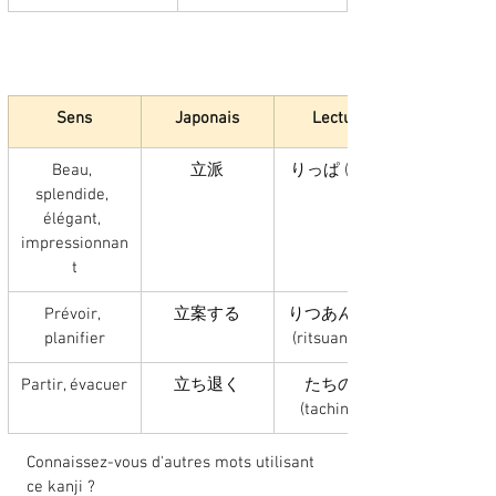
Sens
Japonais
Lecture
Beau, 
立派
りっぱ (rippa)
splendide, 
élégant, 
impressionnan
t
Prévoir, 
立案する
りつあんする 
planifier
(ritsuan suru)
Partir, évacuer
立ち退く
たちのく 
(tachinoku)
Connaissez-vous d'autres mots utilisant 
ce kanji ? 