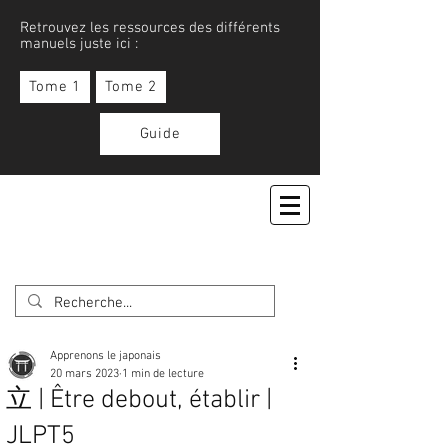
Retrouvez les ressources des différents
manuels juste ici :
Tome 1
Tome 2
Guide
APPRENONS LE JAPONAIS
Apprenons le japonais
20 mars 2023
1 min de lecture
立 | Être debout, établir |
JLPT5