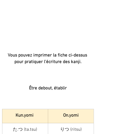
Vous pouvez imprimer la fiche ci-dessus 
pour pratiquer l'écriture des kanji.
Être debout, établir
Kun.yomi 
On.yomi
た.つ (ta.tsu)
りつ (ritsu)