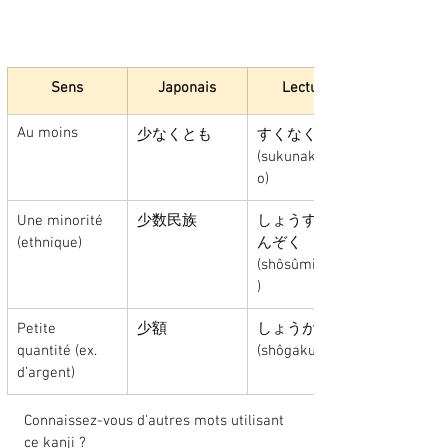
Sens
Japonais
Lecture
Au moins
少なくとも
すくなくとも 
(sukunakutom
o)
Une minorité 
少数民族  
しょうすうみ
(ethnique)
んぞく  
(shôsûminzoku
)
Petite 
少額 
しょうがく 
quantité (ex. 
(shôgaku)
d’argent)
Connaissez-vous d'autres mots utilisant 
ce kanji ? 