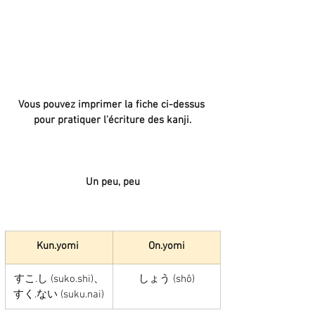
Vous pouvez imprimer la fiche ci-dessus 
pour pratiquer l'écriture des kanji.
Un peu, peu
Kun.yomi 
On.yomi
すこ.し (suko.shi)、
しょう (shô)
すく.ない (suku.nai)