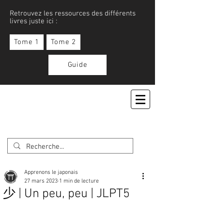
Retrouvez les ressources des différents
livres juste ici :
Tome 1
Tome 2
Guide
APPRENONS LE JAPONAIS
Apprenons le japonais
27 mars 2023
1 min de lecture
少 | Un peu, peu | JLPT5