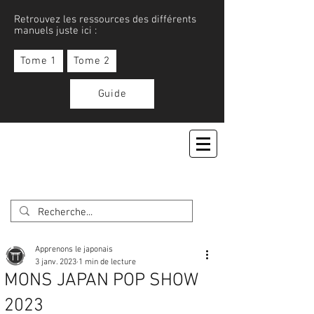
Retrouvez les ressources des différents
manuels juste ici :
Tome 1
Tome 2
Guide
APPRENONS LE JAPONAIS
Apprenons le japonais
3 janv. 2023
1 min de lecture
MONS JAPAN POP SHOW
2023