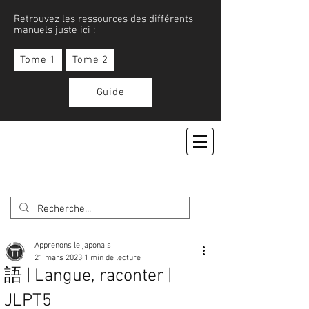
Retrouvez les ressources des différents
manuels juste ici :
Tome 1
Tome 2
Guide
APPRENONS LE JAPONAIS
Apprenons le japonais
21 mars 2023
1 min de lecture
語 | Langue, raconter |
JLPT5