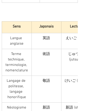
Sens
Japonais
Lecture
Langue 
英語
えいご (eigo)
anglaise
Terme 
術語
じゅつご 
technique, 
(jutsugo)
terminologie, 
nomenclature
Langage de 
敬語
けいご (keigo)
politesse, 
langage 
honorifique
Néologisme
新語
新語 (shingo)