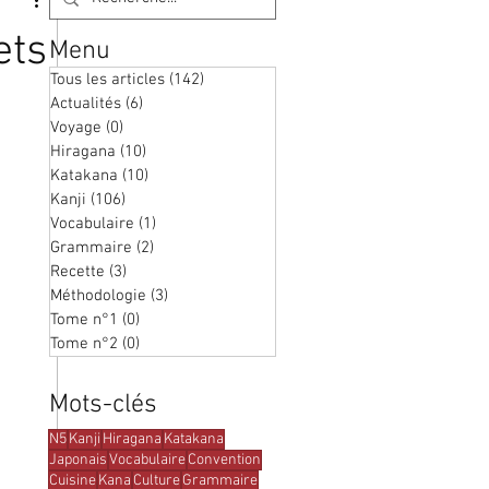
ets
Menu
Tous les articles
(142)
142 posts
Actualités
(6)
6 posts
Voyage
(0)
0 post
Hiragana
(10)
10 posts
Katakana
(10)
10 posts
Kanji
(106)
106 posts
Vocabulaire
(1)
1 post
Grammaire
(2)
2 posts
Recette
(3)
3 posts
Méthodologie
(3)
3 posts
Tome n°1
(0)
0 post
Tome n°2
(0)
0 post
Mots-clés
N5
Kanji
Hiragana
Katakana
Japonais
Vocabulaire
Convention
Cuisine
Kana
Culture
Grammaire