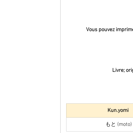
Vous pouvez imprimer 
Livre; or
Kun.yomi 
もと (moto)