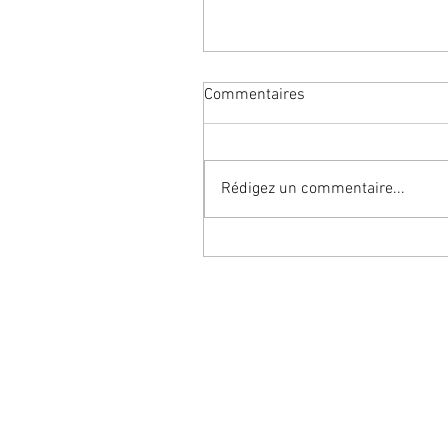
Commentaires
Rédigez un commentaire...
木 | Arbre, bois | JLPT5
À PROPOS
A
Qui sommes-nous ?
C
Politique de confidentialité
P
Mentions légales
E