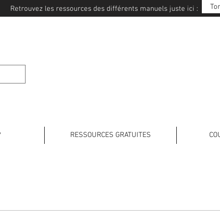
To
Retrouvez les ressources des différents manuels juste ici :
E JAPONAIS
?
RESSOURCES GRATUITES
CO