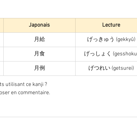
Japonais
Lecture
月給
げっきゅう (gekkyû)
月食
げっしょく (gesshoku
月例
げつれい (getsurei)
utilisant ce kanji ? 
poser en commentaire. 