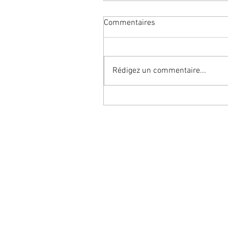
Commentaires
Rédigez un commentaire...
時 | Temps, heure | JLPT5
À PROPOS
A
Qui sommes-nous ?
C
Politique de confidentialité
P
Mentions légales
E
© 2019 Apprenons le japonais – Tous droi