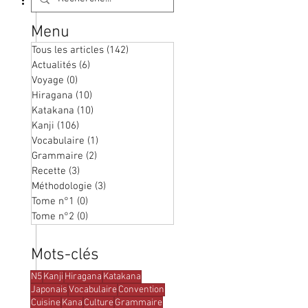
Menu
Tous les articles
(142)
142 posts
Actualités
(6)
6 posts
Voyage
(0)
0 post
Hiragana
(10)
10 posts
Katakana
(10)
10 posts
Kanji
(106)
106 posts
Vocabulaire
(1)
1 post
Grammaire
(2)
2 posts
Recette
(3)
3 posts
Méthodologie
(3)
3 posts
Tome n°1
(0)
0 post
Tome n°2
(0)
0 post
Mots-clés
N5
Kanji
Hiragana
Katakana
Japonais
Vocabulaire
Convention
Cuisine
Kana
Culture
Grammaire