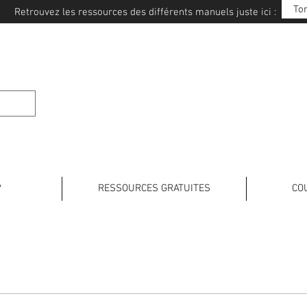
To
Retrouvez les ressources des différents manuels juste ici :
E JAPONAIS
?
RESSOURCES GRATUITES
CO