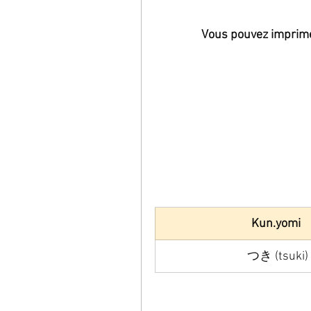
Vous pouvez imprimer 
Kun.yomi 
つき (tsuki)