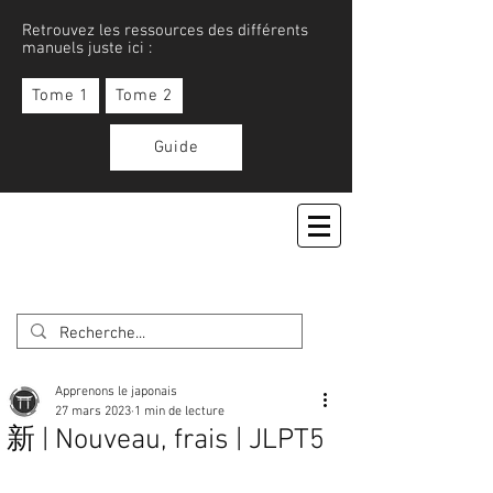
Retrouvez les ressources des différents
manuels juste ici :
Tome 1
Tome 2
Guide
APPRENONS LE JAPONAIS
Apprenons le japonais
27 mars 2023
1 min de lecture
新 | Nouveau, frais | JLPT5