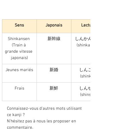
Sens
Japonais
Lecture
Shinkansen 
新幹線
しんかんせん 
(Train à 
(shinkansen)
grande vitesse 
japonais)
Jeunes mariés
新婚
しんこん 
(shinkon)
Frais
新鮮
しんせん 
(shinsen)
Connaissez-vous d'autres mots utilisant 
ce kanji ? 
N'hésitez pas à nous les proposer en 
commentaire. 