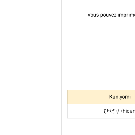
Vous pouvez imprimer 
Kun.yomi 
ひだり (hidari