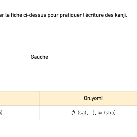
la fiche ci-dessus pour pratiquer l'écriture des kanji.
Gauche
On.yomi
)
さ (sa)、しゃ (sha)