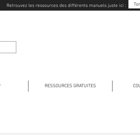
To
Retrouvez les ressources des différents manuels juste ici :
E JAPONAIS
?
RESSOURCES GRATUITES
CO