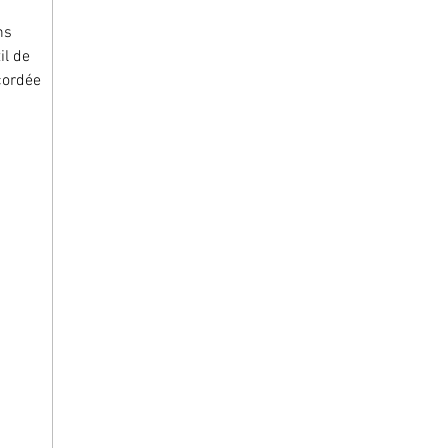
ns 
l de 
cordée 