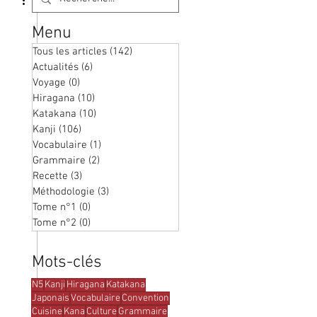
Menu
Tous les articles
(142)
142 posts
Actualités
(6)
6 posts
Voyage
(0)
0 post
Hiragana
(10)
10 posts
Katakana
(10)
10 posts
Kanji
(106)
106 posts
Vocabulaire
(1)
1 post
Grammaire
(2)
2 posts
Recette
(3)
3 posts
Méthodologie
(3)
3 posts
Tome n°1
(0)
0 post
Tome n°2
(0)
0 post
Mots-clés
N5
Kanji
Hiragana
Katakana
Japonais
Vocabulaire
Convention
Cuisine
Kana
Culture
Grammaire