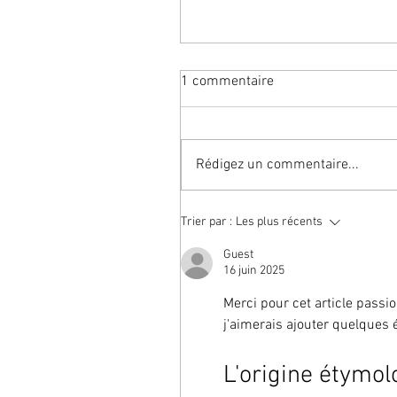
1 commentaire
Rédigez un commentaire...
右 | Droite | JLPT5
Trier par :
Les plus récents
Guest
16 juin 2025
Merci pour cet article passi
j'aimerais ajouter quelques 
L'origine étymo