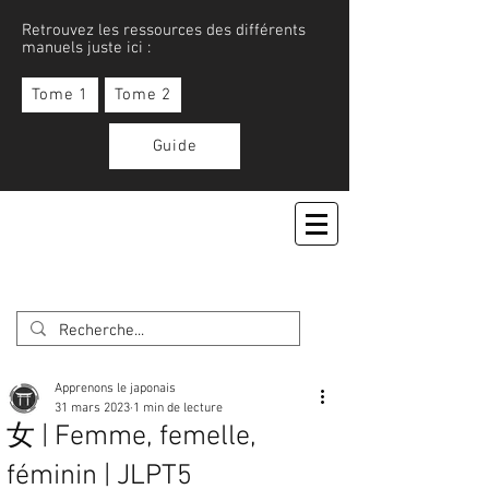
Retrouvez les ressources des différents
manuels juste ici :
Tome 1
Tome 2
Guide
APPRENONS LE JAPONAIS
Apprenons le japonais
31 mars 2023
1 min de lecture
女 | Femme, femelle,
féminin | JLPT5