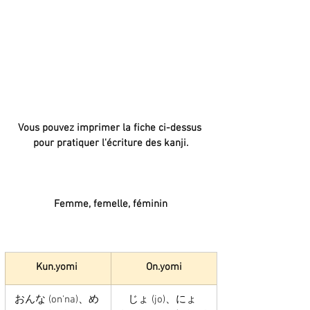
Vous pouvez imprimer la fiche ci-dessus 
pour pratiquer l'écriture des kanji.
Femme, femelle, féminin
Kun.yomi 
On.yomi
おんな (on'na)、め 
じょ (jo)、にょ 