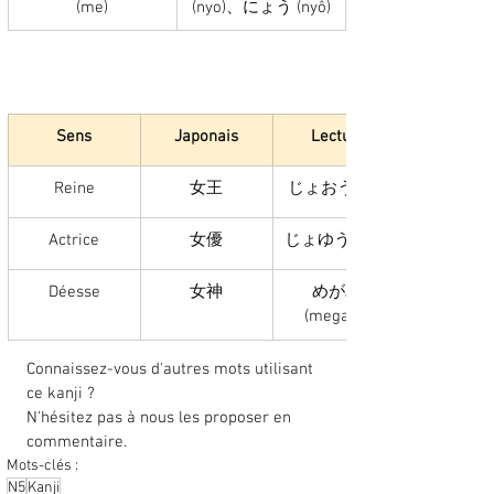
(me)
(nyo)、にょう (nyô)
Sens
Japonais
Lecture
Reine
女王
じょおう (joô)
Actrice
女優
じょゆう (joyû)
Déesse
女神
めがみ 
(megami)
Connaissez-vous d'autres mots utilisant 
ce kanji ? 
N'hésitez pas à nous les proposer en 
commentaire. 
Mots-clés :
N5
Kanji