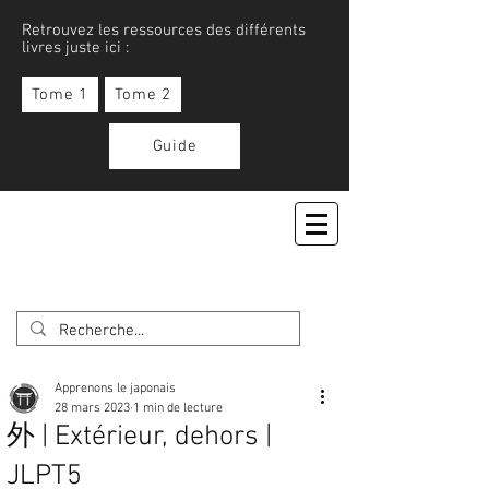
Retrouvez les ressources des différents
livres juste ici :
Tome 1
Tome 2
Guide
APPRENONS LE JAPONAIS
Apprenons le japonais
28 mars 2023
1 min de lecture
外 | Extérieur, dehors |
JLPT5