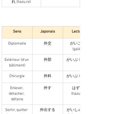
れ (hazu.re)
Sens
Japonais
Lecture
Diplomatie
外交
がいこう 
(gaikô)
Extérieur (d'un 
外部
がいぶ (gaibu)
bâtiment)
Chirurgie
外科
がいぶ (gaibu)
Enlever, 
外す
はずす 
détacher, 
(hazusu)
défaire
Sortir, quitter 
外出する
がいしゅつす