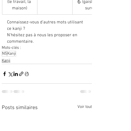
(le travail, la 
る (gaishutsu 
maison)
suru)
Connaissez-vous d'autres mots utilisant 
ce kanji ? 
N'hésitez pas à nous les proposer en 
commentaire. 
Mots-clés :
N5
Kanji
Kanji
Voir tout
Posts similaires