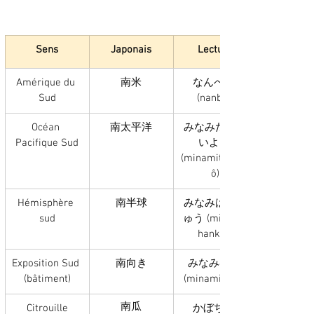
Sens
Japonais
Lecture
Amérique du 
南米
なんべい 
Sud
(nanbei)
Océan 
南太平洋
みなみたいへ
Pacifique Sud
いよう 
(minamitaiheiy
ô)
Hémisphère 
南半球
みなみはんき
sud
ゅう (minami 
hankyû)
Exposition Sud 
南向き
みなみむき 
(bâtiment)
(minamimuki)
南瓜
Citrouille
かぼちゃ 