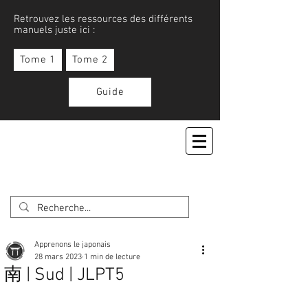
Retrouvez les ressources des différents
manuels juste ici :
Tome 1
Tome 2
Guide
APPRENONS LE JAPONAIS
Apprenons le japonais
28 mars 2023
1 min de lecture
南 | Sud | JLPT5