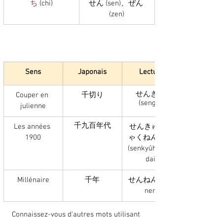
ち
 (chi)
せん (sen)、ぜん 
(zen)
Sens
Japonais
Lecture
せんぎり 
Couper en 
千切り
(sengiri)
julienne
千九百年代
Les années 
せんきゅうひ
1900
ゃくねんだい 
(senkyûhyakuji
dai)
Millénaire
千年
せんねん (sen 
nen)
Connaissez-vous d'autres mots utilisant 