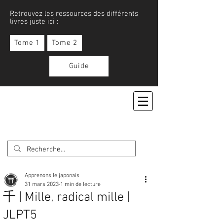
Retrouvez les ressources des différents
livres juste ici :
Tome 1
Tome 2
Guide
APPRENONS LE JAPONAIS
Apprenons le japonais
31 mars 2023
1 min de lecture
千 | Mille, radical mille |
JLPT5