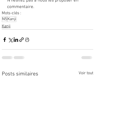
N'hésitez pas à nous les proposer en 
commentaire. 
Mots-clés :
N5
Kanji
Kanji
Voir tout
Posts similaires