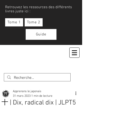
Retrouvez les ressources des différents
livres juste ici :
Tome 1
Tome 2
Guide
APPRENONS LE JAPONAIS
Apprenons le japonais
31 mars 2023
1 min de lecture
十 | Dix, radical dix | JLPT5