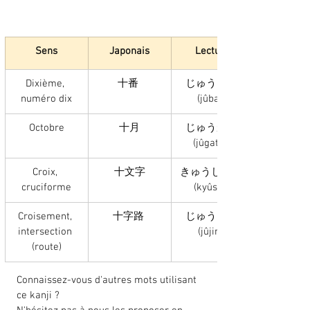
Sens
Japonais
Lecture
Dixième, 
十番 
じゅうばん 
numéro dix
(jûban)
Octobre
十月
じゅうがつ 
(jûgatsu)
Croix, 
十文字
きゅうしょう 
cruciforme
(kyûshô)
Croisement, 
十字路 
じゅうじろ 
intersection 
(jûjiro)
(route)
Connaissez-vous d'autres mots utilisant 
ce kanji ? 