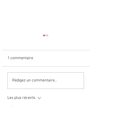
1 commentaire
九 | Neuf, radical neuf |
八 | Huit, radical hu
Rédigez un commentaire...
JLPT5
JLPT5
Les plus récents
rinupegacoja53
06 mai
Un examen plus attentif montre que la prose 