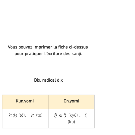
Vous pouvez imprimer la fiche ci-dessus 
pour pratiquer l'écriture des kanji.
Dix, radical dix
Kun.yomi 
On.yomi
とお (tô)、 と (to)
きゅう (kyû) 、く 
(ku)