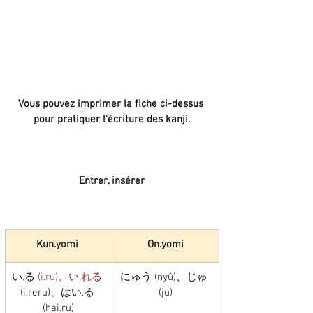
Vous pouvez imprimer la fiche ci-dessus 
pour pratiquer l'écriture des kanji.
Entrer, insérer
Kun.yomi 
On.yomi
い.る 
(i.ru)、い.れる
にゅう (nyû)、じゅ 
(i.reru)、はい.る 
(ju)
(hai.ru)