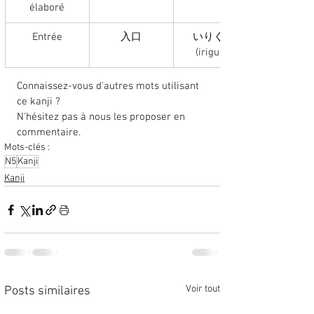
élaboré
Entrée
入口
いりぐち 
(iriguchi)
Connaissez-vous d'autres mots utilisant 
ce kanji ? 
N'hésitez pas à nous les proposer en 
commentaire. 
Mots-clés :
N5
Kanji
Kanji
Voir tout
Posts similaires