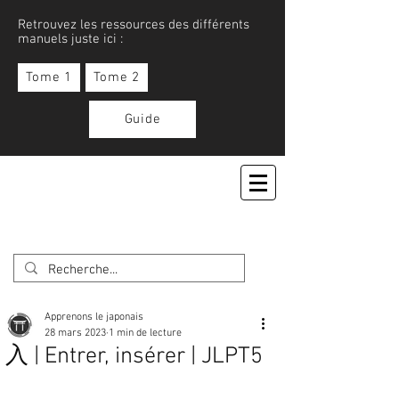
Retrouvez les ressources des différents
manuels juste ici :
Tome 1
Tome 2
Guide
APPRENONS LE JAPONAIS
Apprenons le japonais
28 mars 2023
1 min de lecture
入 | Entrer, insérer | JLPT5