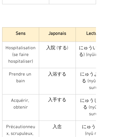
Sens
Japonais
Lecture
Hospitalisation
入院 (する)
にゅういん (す
 (se faire 
る) (nyûin suru)
hospitaliser)
Prendre un 
入浴する
にゅうよくす
bain
る (nyûyoku 
suru)
入手する
Acquérir, 
にゅうしゅす
obtenir
る (nyûshû 
suru)
Précautionneu
入念
にゅうねん 
x, scrupuleux, 
(nyû nen)