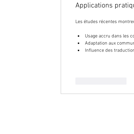
Applications prati
Les études récentes montren
Usage accru dans les co
Adaptation aux communi
Influence des traductio
J'aime
Répondre
À PROPOS
A
Qui sommes-nous ?
C
Politique de confidentialité
P