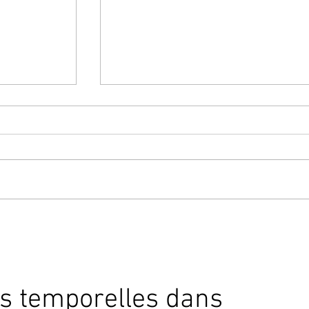
何 | Quoi, que | JLPT5
i | JLPT5
s temporelles dans 