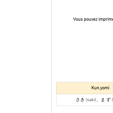
Vous pouvez imprimer 
Kun.yomi 
さき (saki)、ま.ず (