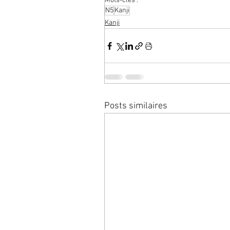
Mots-clés :
N5
Kanji
Kanji
Posts similaires