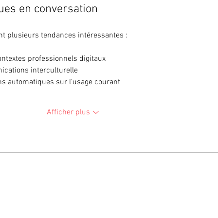
ques en conversation
t plusieurs tendances intéressantes :
ntextes professionnels digitaux
cations interculturelle
ns automatiques sur l'usage courant
Afficher plus
IDE
VOTRE COMPTE
onditions générales de ventes
Profil
ayement sécurisé
Commandes