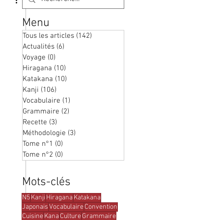
Menu
Tous les articles
(142)
142 posts
Actualités
(6)
6 posts
Voyage
(0)
0 post
Hiragana
(10)
10 posts
Katakana
(10)
10 posts
Kanji
(106)
106 posts
Vocabulaire
(1)
1 post
Grammaire
(2)
2 posts
Recette
(3)
3 posts
Méthodologie
(3)
3 posts
Tome n°1
(0)
0 post
Tome n°2
(0)
0 post
Mots-clés
N5
Kanji
Hiragana
Katakana
Japonais
Vocabulaire
Convention
Cuisine
Kana
Culture
Grammaire