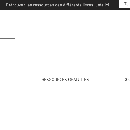
To
Retrouvez les ressources des différents livres juste ici :
E JAPONAIS
?
RESSOURCES GRATUITES
CO