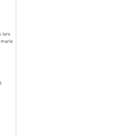
 lors 
 marie 
é 
 