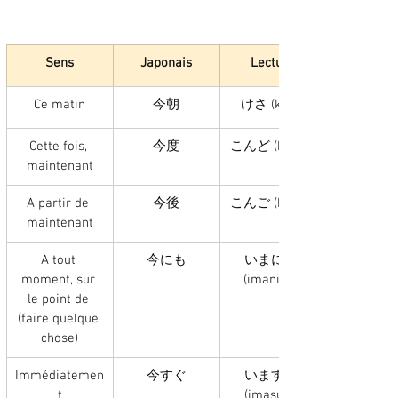
Sens
Japonais
Lecture
Ce matin
今朝
けさ (kesa)
Cette fois, 
今度
こんど (kondo)
maintenant
A partir de 
今後
こんご (kongo)
maintenant
A tout 
今にも
いまにも 
moment, sur 
(imanimo)
le point de 
(faire quelque 
chose)
Immédiatemen
今すぐ
いますぐ 
t
(imasugu)