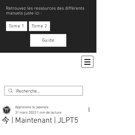
Retrouvez les ressources des différents
manuels juste ici :
Tome 1
Tome 2
Guide
APPRENONS LE JAPONAIS
Apprenons le japonais
31 mars 2023
1 min de lecture
今 | Maintenant | JLPT5