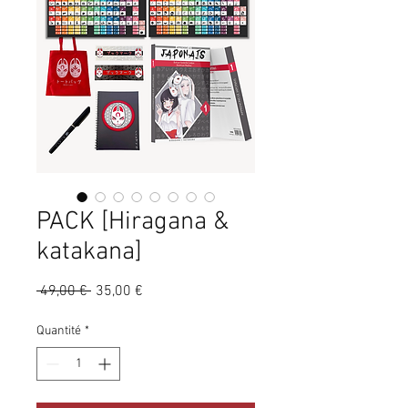
PACK [Hiragana &
katakana]
Prix
Prix
 49,00 € 
35,00 €
original
promotionnel
Quantité
*