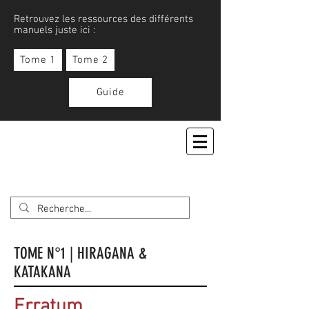
Retrouvez les ressources des différents
manuels juste ici :
Tome 1
Tome 2
Guide
APPRENONS LE JAPONAIS
TOME N°1 | HIRAGANA &
KATAKANA
Erratum