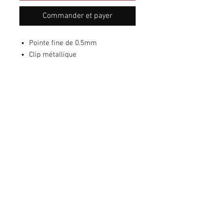
Commander et payer
Pointe fine de 0.5mm
Clip métallique
Corps caoutchouté effet "peau de
pêche"
Aucun avis pour le moment
Partagez votre expérience, soyez le
premier à laisser un avis.
Laisser un avis
RETROUVEZ-NOUS SUR